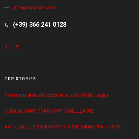
Vorresti orientarti per capire il livello o le categorie AWT?
info@awtpadel.com
Ecco qui il link alla nostra
GUIDA UFFICIALE
.
(+39) 366 241 0128
TOP STORIES
Presentata ai club la bozza della Junior Padel League
GUIDA AL CAMPIONATO AWT PADEL LEAGUE
AWT LEAGUE: ECCO IL MONSTER PRIZEMONEY DA 75.000€!