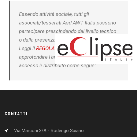
Essendo attività sociale, tutti gli
associati/tesserati Asd AWT Italia possono
partecipare prescindendo dal livello tecnico
o dalla presenza di una classifica nazionale.
Leggi il
REGOLAMENTO GENERALE
per
approfondire l’argomento. Il livello di
accesso è distribuito come segue:
CONTATTI
Da metà Gennaio saranno online il calendario dei tornei e le
classifiche.
Via Marconi 3/A - Rodengo Saiano