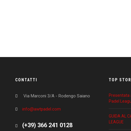
CONTATTI
TOP STOR
Presentata a
Via Marconi 3/A - Rodengo Saiano
Padel Leag
info@awtpadel.com
GUIDA AL 
LEAGUE
(+39) 366 241 0128