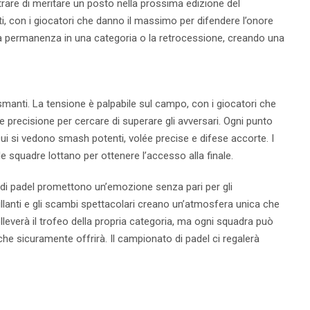
rare di meritare un posto nella prossima edizione del
ti, con i giocatori che danno il massimo per difendere l’onore
 la permanenza in una categoria o la retrocessione, creando una
smanti. La tensione è palpabile sul campo, con i giocatori che
 precisione per cercare di superare gli avversari. Ogni punto
cui si vedono smash potenti, volée precise e difese accorte. I
e squadre lottano per ottenere l’accesso alla finale.
e di padel promettono un’emozione senza pari per gli
illanti e gli scambi spettacolari creano un’atmosfera unica che
lleverà il trofeo della propria categoria, ma ogni squadra può
he sicuramente offrirà. Il campionato di padel ci regalerà