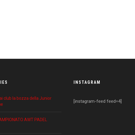
IES
INSTAGRAM
i club la bozza della Junior
[instagram-feed feed=4]
ue
CAMPIONATO AWT PADEL