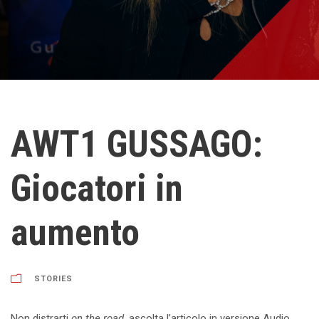
AWT1 GUSSAGO:
Giocatori in
aumento
STORIES
Non distrarti
on the road
, ascolta l’articolo in versione Audio